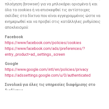
πλοήγηση (browser) για να μπλοκάρει ορισμένα ή και
όλα τα cookies ή να επισκεφθεί τις αντίστοιχες
σελίδες στα δίκτυα που είναι εγγεγραμμένος ώστε να
ενημερωθεί και να προβεί στις κατάλληλες ρυθμίσεις
αποκλεισμού:
Facebook
https://www.facebook.com/policies/cookies
https://www.facebook.com/ads/preferences/?
entry_product=ad_settings_screen
Google
https://www.google.com/intl/en/policies/privacy
https://adssettings.google.com/u/0/authenticated
Συνολικά για όλες τις υπηρεσίες διαφήμισης στο
διαδίκτυο
http://optout.aboutads.info/
http://www.youronlinechoices.com/gr/your-choices
https://youradchoices.ca/